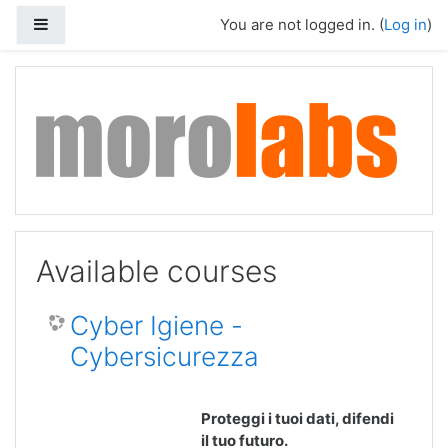
Skip to main content
Side panel
You are not logged in. (
Log in
)
Available courses
Cyber Igiene -
Cybersicurezza
Proteggi i tuoi dati, difendi
il tuo futuro.